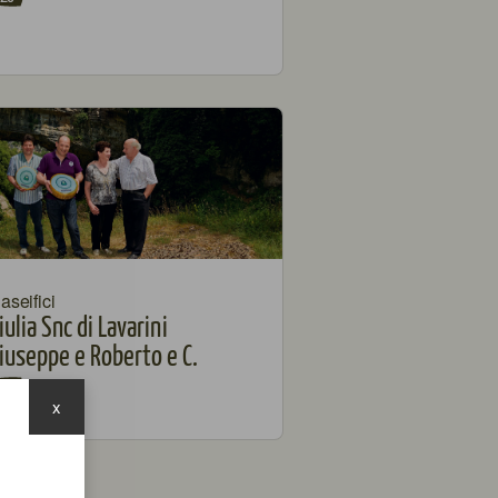
aseifici
iulia Snc di Lavarini
iuseppe e Roberto e C.
19
x