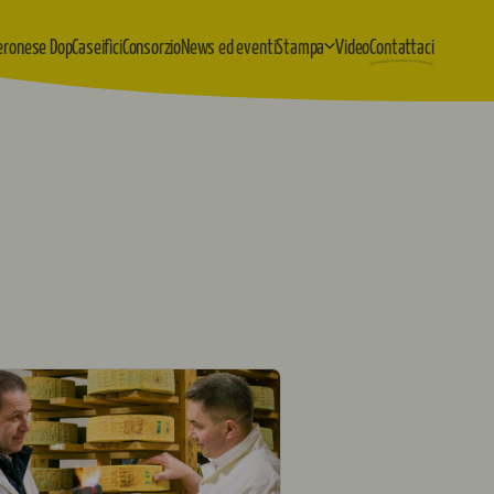
eronese Dop
Caseifici
Consorzio
News ed eventi
Stampa
Video
Contattaci