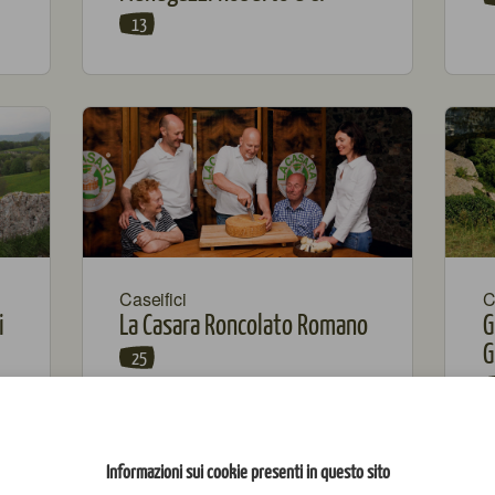
13
Caseifici
C
i
La Casara Roncolato Romano
G
G
25
Informazioni sui cookie presenti in questo sito