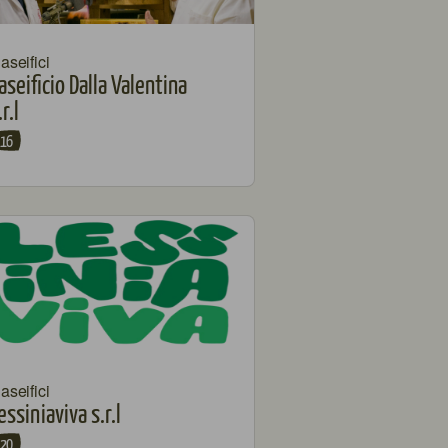
aseifici
aseificio Dalla Valentina
.r.l
16
aseifici
essiniaviva s.r.l
20