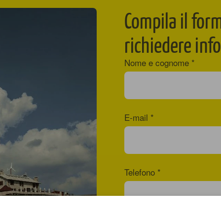
Compila il for
richiedere inf
Nome e cognome
E-mail
Telefono