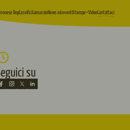
eronese Dop
Caseifici
Consorzio
News ed eventi
Stampa
Video
Contattaci
eguici su