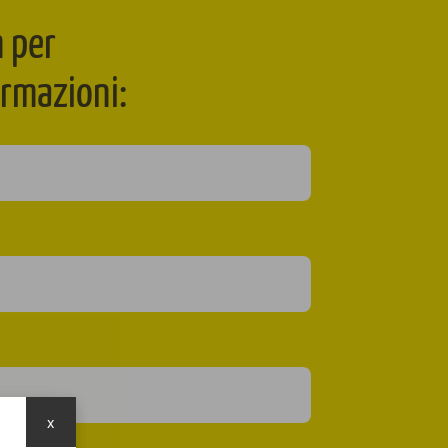
m per
ormazioni:
x