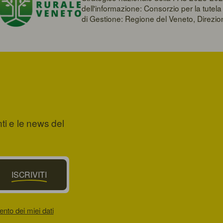
dell'informazione: Consorzio per la tute
di Gestione: Regione del Veneto, Direzi
nti e le news del
ISCRIVITI
ento dei miei dati