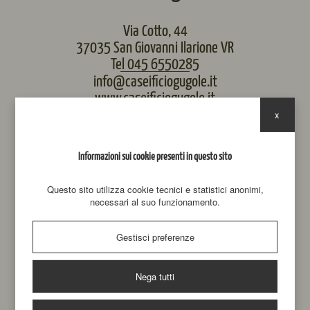
Via Cotto, 44
37035 San Giovanni Ilarione VR
Tel 045 6550285
info@caseificiogugole.it
www.caseificiogugole.it
x
Informazioni sui cookie presenti in questo sito
Questo sito utilizza cookie tecnici e statistici anonimi,
necessari al suo funzionamento.
Gestisci preferenze
Nega tutti
Iniziativa finanziata dal Complemento Regionale per